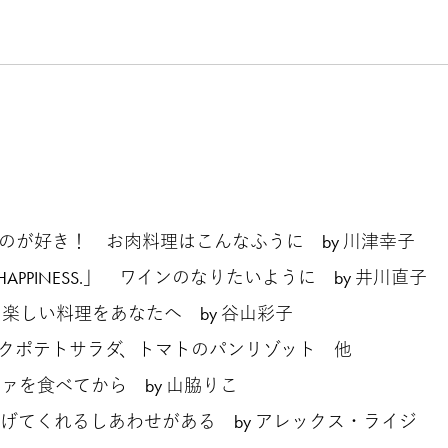
しいものが好き！ お肉料理はこんなふうに by 川津幸子
FOR HAPPINESS.」 ワインのなりたいように by 井川直子
しくて楽しい料理をあなたへ by 谷山彩子
サラダ、トマトのパンリゾット 他
ッツァを食べてから by 山脇りこ
料理がつなげてくれるしあわせがある by アレックス・ライジ