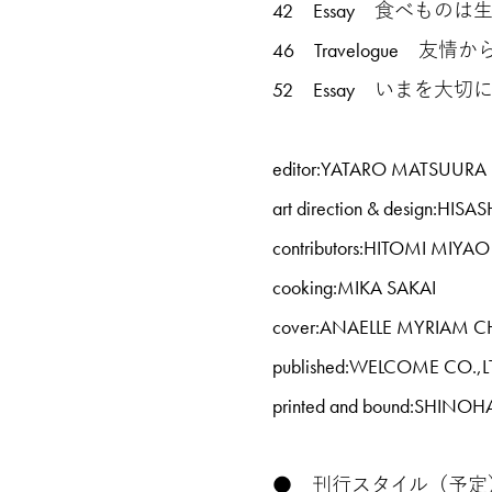
42 Essay 食べもの
46 Travelogue 友
52 Essay いまを
editor:YATARO MATSUURA
art direction & design:
contributors:HITOMI MI
cooking:MIKA SAKAI
cover:ANAELLE MYRIAM C
published:WELCOME CO.,L
printed and bound:SHINOH
● 刊行スタイル（予