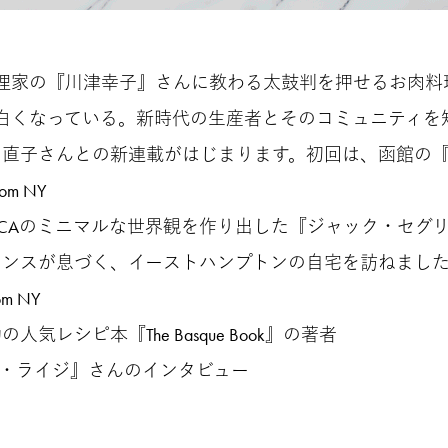
集｜料理家の『川津幸子』さんに教わる太鼓判を押せるお肉
方が面白くなっている。新時代の生産者とそのコミュニティを
んとの新連載がはじまります。初回は、函館の『農
rom NY
CAのミニマルな世界観を作り出した『ジャック・セグ
息づく、イーストハンプトンの自宅を訪ねました
from NY
本『The Basque Book』の著者
イジ』さんのインタビュー