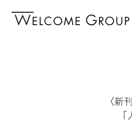
〈新刊〉
「