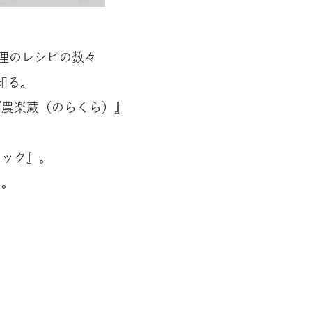
料理のレシピの数々
知る。
楽蔵（のらくら）』
リック』。
。