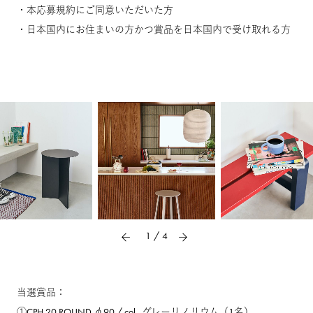
・本応募規約にご同意いただいた方
・日本国内にお住まいの方かつ賞品を日本国内で受け取れる方
1
/
4
当選賞品：
①CPH 20 ROUND φ90 / col . グレーリノリウム（1名）