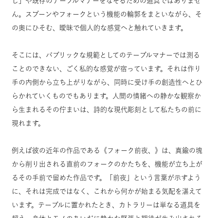
し」や既存のテーブルマナーをなぞるための道具ではありませ
ん。スプーンやフォークという機能の輪郭をまといながら、そ
の奥にひそむ、曖昧で個人的な感覚へと触れていきます。
そこには、パブリックな規範としてのテーブルマナーでは測る
ことのできない、ごく私的な感覚が宿っています。それは作り
手の内側から立ち上がりながら、同時に受け手の創造性へとひ
らかれていくものでもあります。人間の情緒への静かな観察か
ら生まれるその佇まいは、詩的な現代彫刻として私たちの前に
現れます。
例えば彼の近年の作品である《フォーク前夜、》は、真鍮の塊
から削り出される直前のフォークのかたちを、機能が立ち上が
るその手前で留めた作品です。「前夜」という言葉が示すよう
に、それは完成ではなく、これから何かが始まる気配を湛えて
います。テーブルに置かれたとき、カトラリーは単なる道具を