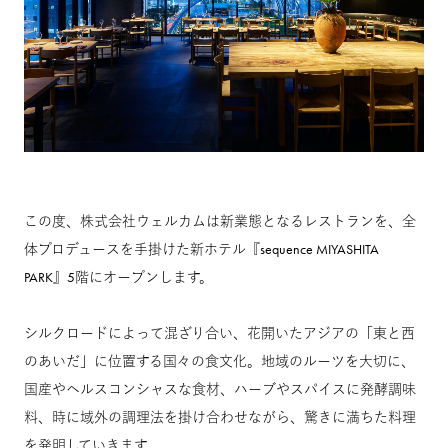
この度、株式会社ウェルカムは新業態となるレストランを、全
体プロデュースを手掛けた新ホテル『sequence MIYASHITA
PARK』5階にオープンします。
シルクロードによって混ざり合い、花開いたアジアの「東と西
のあいだ」に位置する国々の食文化。地域のルーツを大切に、
国産やヘルスコンシャスな食材、ハーブやスパイスに発酵調味
料、時に域外の調理法を掛け合わせながら、驚きに満ちた料理
を発明していきます。