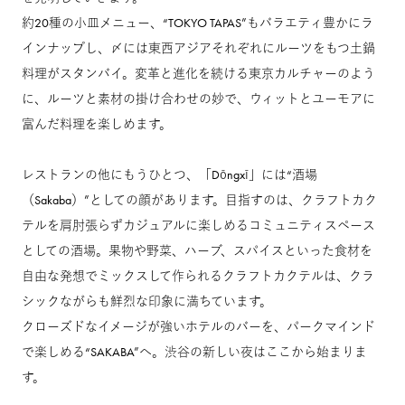
約20種の小皿メニュー、“TOKYO TAPAS”もバラエティ豊かにラ
インナップし、〆には東西アジアそれぞれにルーツをもつ土鍋
料理がスタンバイ。変革と進化を続ける東京カルチャーのよう
に、ルーツと素材の掛け合わせの妙で、ウィットとユーモアに
富んだ料理を楽しめます。
レストランの他にもうひとつ、「Dōngxī」には“酒場
（Sakaba）”としての顔があります。目指すのは、クラフトカク
テルを肩肘張らずカジュアルに楽しめるコミュニティスペース
としての酒場。果物や野菜、ハーブ、スパイスといった食材を
自由な発想でミックスして作られるクラフトカクテルは、クラ
シックながらも鮮烈な印象に満ちています。
クローズドなイメージが強いホテルのバーを、パークマインド
で楽しめる“SAKABA”へ。渋谷の新しい夜はここから始まりま
す。