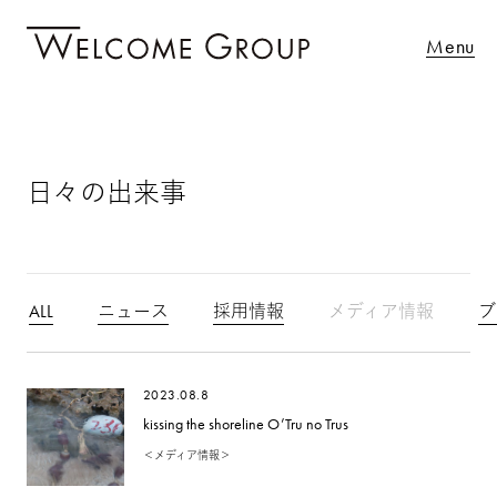
Menu
日々の出来事
ALL
ニュース
採用情報
メディア情報
ブ
2023.08.8
kissing the shoreline O’Tru no Trus
＜メディア情報＞