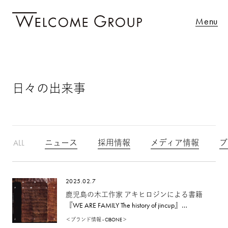
Menu
日々の出来事
ALL
ニュース
採用情報
メディア情報
ブ
2025.02.7
鹿児島の木工作家 アキヒロジンによる書籍
『WE ARE FAMILY The history of jincup』
の出版記念展を開催
＜ブランド情報 - CIBONE＞