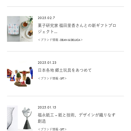
2025.02.7
菓子研究家 福田里香さんとの新ギフトプロ
ジェクト
「プティ・ディアマン」クッキー缶を発売
＜ブランド情報 - DEAN & DELUCA＞
2025.01.23
日本各地 郷土玩具をあつめて
＜ブランド情報 - SFT＞
2025.01.15
福永紙工 – 紙と技術、デザインが織りなす
創造
＜ブランド情報 - SFT＞