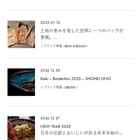
2025.01.10
土地の恵みを宿した世界に一つのバッグが
登場。
天然染めプロジェクト『BetulaN（ベチュラ
＜ブランド情報 - DEAN & DELUCA＞
ン）』
とのお取り組みから生まれたアップサイク
ルの新しいかたち
2024.12.30
Kaiki – Borderless 2025 – SHOHEI ONO
＜ブランド情報 - CIBONE＞
2024.12.27
NEW YEAR 2025
日本の伝統とおいしいが彩る年末年始の特
別なごちそうごはん、